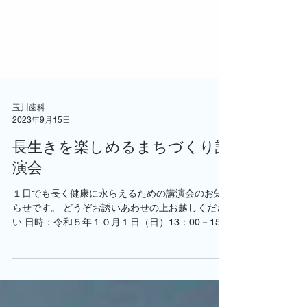
玉川歯科
2023年9月15日
長生きを楽しめるまちづくり講
演会
１日でも長く健康に永らえるための講演会のお知
らせです。 どうぞお誘いあわせの上お越しくださ
い 日時：令和５年１０月１日（日）13：00－15：
00（受付12：30～） 場所：しゃきっとプラザ１階
健診ホール 料金：無料