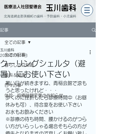
北海道網走郡美幌町の歯科・予防歯科・小児歯科
記事
全ての記事
玉川歯科
全ての記事
2024年7月18日
クーリングシェルタ（避
暮らしの豆知識
暑）にお使い下さい
歯科＆健康
暑い日が続きますね、青稲会館で涼も
日々の事
うと思ったけれど・・・
休診・診療時間変更のお知らせ
歩くのに挫折したら診療時間中（お昼
休みも可）、待合室をお使い下さい
お水もお飲みください
※診療の待ち時間、腰かけるのがつら
い方がいらっしゃる場合そちらの方が
優先となりますので宜しくお願い致し