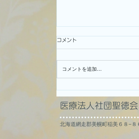
コメント
コメントを追加…
すっかりご無沙汰してしまい
ました
​医療法人社団聖徳
北海道網走郡美幌町稲美６８−８