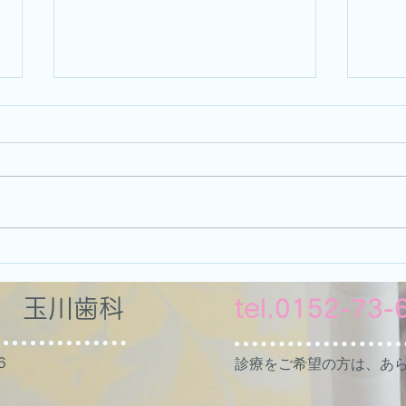
当院は施設基準適合医療機関
当院
です②
です
◆ 当医院は、以下の施設基準等
◆ 
に適合している旨、厚生労働省地
に適
方厚生（支）局に届出を行ってい
方厚
ます 。 □ 在宅歯科医療における
ます 。 □ 歯科初診
情報連携 通院が困難な在宅療養
定す
を行っている患者さんの同意の
る院
会 玉川歯科
tel.0152-73-
下、その診療情報等を活用し、計
の整
画的な歯科医学的管理を実施する
を受
６
ための連携体制を常に整備し...
診療をご希望の方は、あ