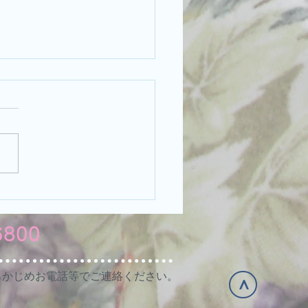
は施設基準適合医療機関
①
当医院は、以下の施設基準等
合している旨、厚生労働省地
生（支）局に届出を行ってい
料の注1に規
る基準 歯科外来診療におけ
内感染防止対策に十分な体制
6800
備、十分な機器を有し、研修
けた常勤の歯科医師及びスタ
らかじめお電話等でご連絡ください。
ッフがおります。 □ ...
>