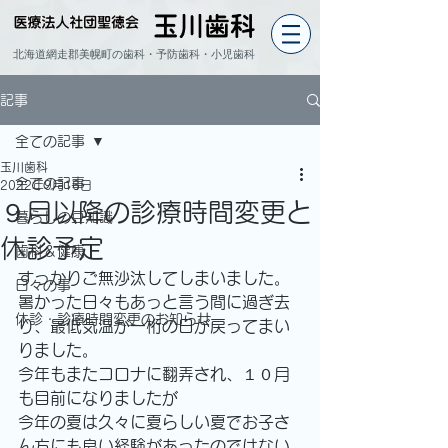
北海道網走郡美幌町の歯科・予防歯科・小児歯科
記事
全ての記事
玉川歯科
全ての記事
2022年9月16日
９月以降の診療時間変更と
暮らしの豆知識
休診予定
歯科＆健康
すっかりご無沙汰してしまいました。
日々の事
暑かった日々もあっと言う間に過ぎ去
休診・診療時間変更のお知らせ
り、最低気温が一桁の日が戻ってまい
りました。
今年もまたコロナに翻弄され、１０月
も目前になりましたが
今年の夏は久々に夏らしい夏でお子さ
ん方にも良い経験があったのではない