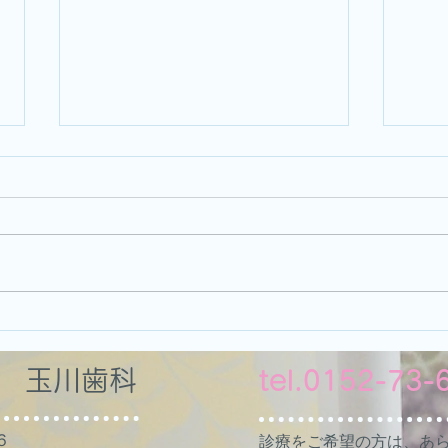
８月
内
午前
月５
～１
など
すっかりご無沙汰してしまい
どう
ました
会 玉川歯科
tel.0152-73-
６
診療をご希望の方は、あ