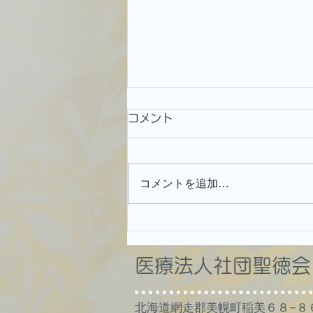
R7年5.6月休診・時間変更の
コメント
お知らせ
午後休診 5月２日
コメントを追加…
（金） １７時迄の診療 ５月
３０日（金）
６月３０日
（月） となります、どうぞよろ
しくお願いいたします。 雨降り
​医療法人社団聖徳
が続いております。どうぞ体調に
お気を付けてお過ごしください
北海道網走郡美幌町稲美６８−８