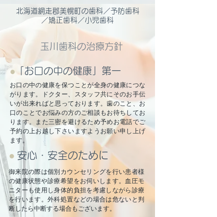
北海道網走郡美幌町の歯科／予防歯科
／矯正歯科／小児歯科
玉川歯科の治療方針
●
「お口の中の健康」第一
お口の中の健康を保つことが全身の健康につな
がります。ドクター、スタッフ共にそのお手伝
いが出来ればと思っております。歯のこと、お
口のことでお悩みの方のご相談もお待ちしてお
ります。また三密を避けるため予めお電話でご
予約の上お越し下さいますようお願い申し上げ
ます。
●
安心・安全のために
御来院の際は個別カウンセリングを行い患者様
の健康状態や診療希望をお伺いします。血圧モ
ニターも使用し身体的負担を考慮しながら診療
を行います。外科処置などの場合は危ないと判
断したら中断する場合もございます。