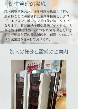
●
衛生管理の徹底
院内感染予防のため衛生管理を徹底して行い、
患者様ごとに滅菌された道具を使用し、グロー
ブ、エプロン、紙コップ等は使い捨てタイプに
なります。超音波洗浄機や速洗（そくせん）と
言う洗浄機で予洗いののち滅菌処理を行いま
す。狂牛病対応の高温滅菌器、低温でのホルマ
リン滅菌器を使用しております。
院内の様子と設備のご案内